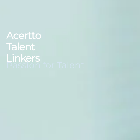
Acertto
Talent
Linkers
Passion for Talent