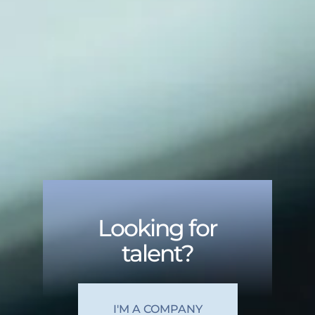
Looking for
talent?
I'M A COMPANY