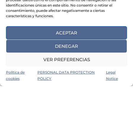
Engineering
identificaciones únicas en este sitio. No consentir o retirar el
& Industry
consentimiento, puede afectar negativamente a ciertas
características y funciones.
LEARN MORE
ACEPTAR
DENEGAR
VER PREFERENCIAS
Política de
PERSONAL DATA PROTECTION
Legal
cookies
POLICY
Notice
Local & Global
Recruitment
Acertto Talent Linkers
We are based in Spain, with offices in Madrid and
Valencia, we are experts in Recruitment and Selection
of specialized professionals locally and globally.