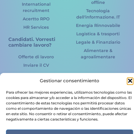
offline
International
recruitment
Tecnologia
dell'informazione. IT
Acertto RPO
Energia Rinnovabile
HR Services
Logistica & trasporti
Candidati. Vorresti
Legale & Finanziario
cambiare lavoro?
Alimentare &
Offerte di lavoro
agroalimentare
Inviare il CV
Gestionar consentimiento
Acertto Talent Linkers SL © Tutti i diritti riservati Copyrights 2024 |
Para ofrecer las mejores experiencias, utilizamos tecnologías como las
cookies para almacenar y/o acceder a la información del dispositivo. El
consentimiento de estas tecnologías nos permitirá procesar datos
English
(
Inglese
)
Français
(
Francese
)
Italiano
como el comportamiento de navegación o las identificaciones únicas
Español
(
Spagnolo
)
en este sitio. No consentir o retirar el consentimiento, puede afectar
negativamente a ciertas características y funciones.