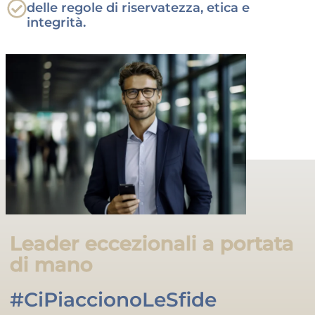
delle regole di riservatezza, etica e
integrità.
Leader eccezionali a portata
di mano
#CiPiaccionoLeSfide