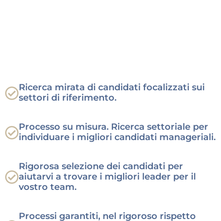
Ricerca mirata di candidati focalizzati sui
settori di riferimento.
Siete alla ricerca di Talenti
Executive per la vostra
Processo su misura. Ricerca settoriale per
azienda?
individuare i migliori candidati manageriali.
Rigorosa selezione dei candidati per
aiutarvi a trovare i migliori leader per il
vostro team.
Processi garantiti, nel rigoroso rispetto