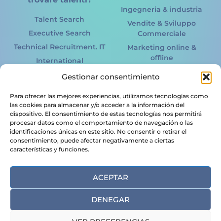
Ingegneria & industria
Talent Search
Vendite & Sviluppo
Executive Search
Commerciale
Technical Recruitment. IT
Marketing online &
offline
International
recruitment
Tecnologia
Gestionar consentimiento
dell'informazione. IT
Acertto RPO
Energia Rinnovabile
Para ofrecer las mejores experiencias, utilizamos tecnologías como
HR Services
las cookies para almacenar y/o acceder a la información del
Logistica & trasporti
dispositivo. El consentimiento de estas tecnologías nos permitirá
Candidati. Vorresti
Legale & Finanziario
procesar datos como el comportamiento de navegación o las
cambiare lavoro?
identificaciones únicas en este sitio. No consentir o retirar el
Alimentare &
consentimiento, puede afectar negativamente a ciertas
Offerte di lavoro
agroalimentare
características y funciones.
Inviare il CV
ACEPTAR
DENEGAR
Acertto Talent Linkers SL © Tutti i diritti riservati Copyrights 2024 |