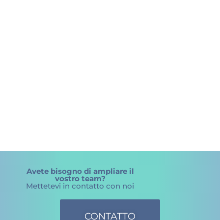
Avete bisogno di ampliare il
vostro team?
Mettetevi in contatto con noi
CONTATTO