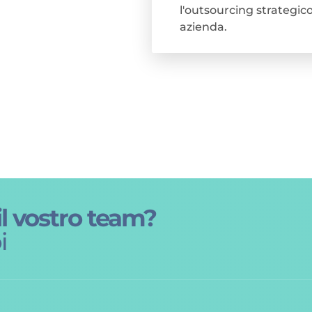
l'outsourcing strategic
azienda.
il vostro team?
i