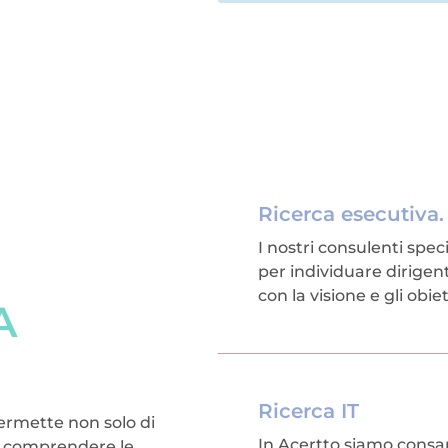
Ricerca esecutiva. 
I nostri consulenti spec
per individuare dirigent
con la visione e gli obie
A
Ricerca IT
permette non solo di
In Acertto siamo consap
di comprendere le