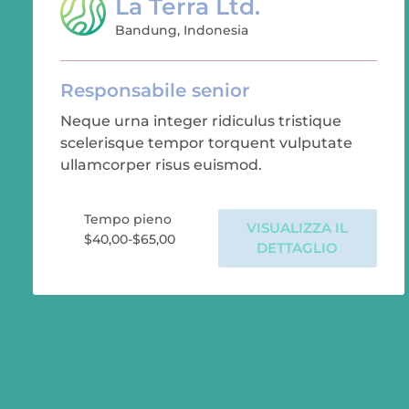
La Terra Ltd.
Bandung, Indonesia
Responsabile senior
Neque urna integer ridiculus tristique
scelerisque tempor torquent vulputate
ullamcorper risus euismod.
Tempo pieno
VISUALIZZA IL
$40,00-$65,00
DETTAGLIO