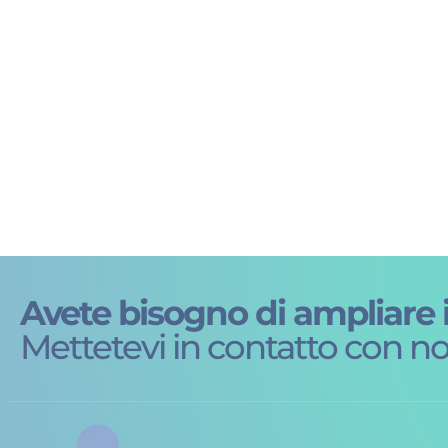
Avete bisogno di ampliare 
Mettetevi in contatto con no