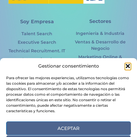
Sectores
Soy Empresa
Ingeniería & Industria
Talent Search
Ventas & Desarrollo de
Executive Search
Negocio
Technical Recruitment. IT
Marketing Online &
International
Offline
Gestionar consentimiento
Recruitment
Information Technology.
Acertto RPO
Para ofrecer las mejores experiencias, utilizamos tecnologías como
IT
HR Services
las cookies para almacenar y/o acceder a la información del
Energía Renovable
dispositivo. El consentimiento de estas tecnologías nos permitirá
procesar datos como el comportamiento de navegación o las
Soy Candidato
Logística & Transporte
identificaciones únicas en este sitio. No consentir o retirar el
Legal & Financiero
consentimiento, puede afectar negativamente a ciertas
Ofertas de Empleo
características y funciones.
Alimentación &
Enviar CV
Agroindustria
ACEPTAR