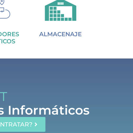
DORES
ALMACENAJE
TICOS
IT
s Informáticos
ONTRATAR?