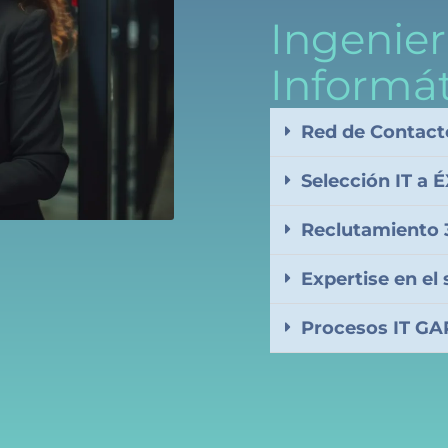
Ingenier
Informá
Red de Contacto
Selección IT a 
Reclutamiento 3
Expertise en e
Procesos IT G