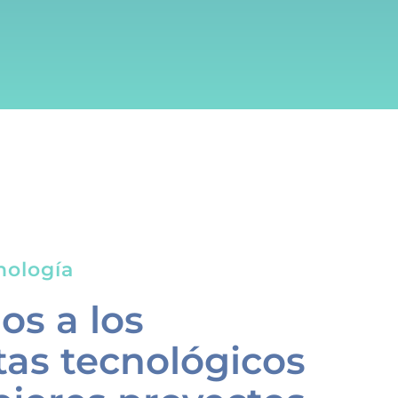
nología
s a los
tas tecnológicos