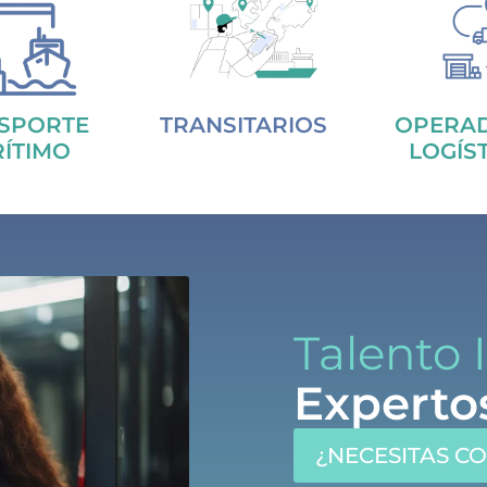
SPORTE
TRANSITARIOS
OPERA
ÍTIMO
LOGÍS
Talento 
Experto
¿NECESITAS C