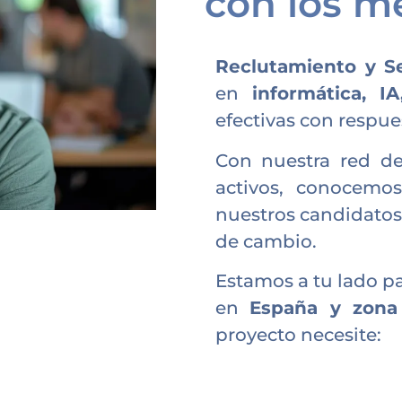
con los m
Reclutamiento y S
en
informática, IA
efectivas con respues
Con nuestra red de
activos, conocem
nuestros candidatos
de cambio.
Estamos a tu lado p
en
España y zon
proyecto necesite: