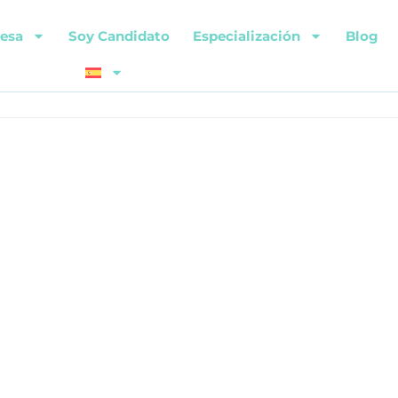
esa
Soy Candidato
Especialización
Blog
chnology. IT