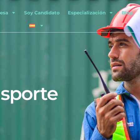
esa
Soy Candidato
Especialización
Blog
ufacturera y logí
nsporte