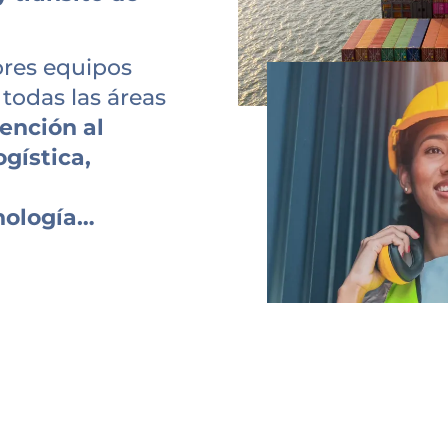
ores equipos
 todas las áreas
tención al
gística,
nología…