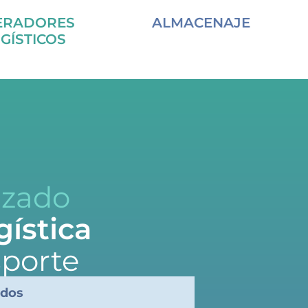
ERADORES
ALMACENAJE
GÍSTICOS
izado
gística
sporte
ados