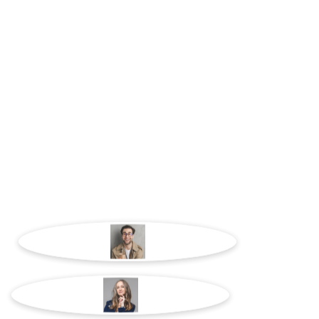
¿Buscas un cambio 
en el sector logísti
¿BÚSCAS UN
PROFESIONA