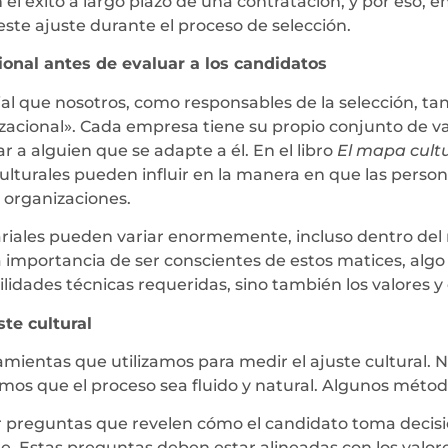
el éxito a largo plazo de una contratación, y por eso, 
ste ajuste durante el proceso de selección.
cional antes de evaluar a los candidatos
ncial que nosotros, como responsables de la selección,
acional». Cada empresa tiene su propio conjunto de val
r a alguien que se adapte a él. En el libro
El mapa cult
ulturales pueden influir en la manera en que las person
 organizaciones.
iales pueden variar enormemente, incluso dentro del m
la importancia de ser conscientes de estos matices, alg
lidades técnicas requeridas, sino también los valores 
te cultural
amientas que utilizamos para medir el ajuste cultural.
os que el proceso sea fluido y natural. Algunos métodos
r preguntas que revelen cómo el candidato toma decisio
re. Estas preguntas deben estar alineadas con los valo